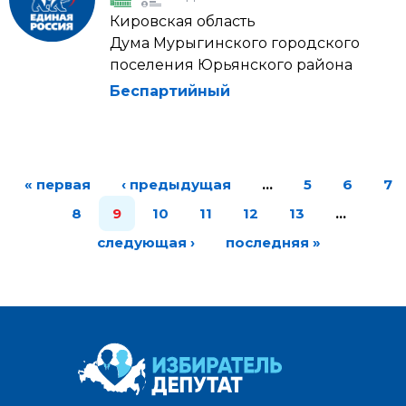
Кировская область
Дума Мурыгинского городского
поселения Юрьянского района
Беспартийный
« первая
‹ предыдущая
…
5
6
7
8
9
10
11
12
13
…
следующая ›
последняя »