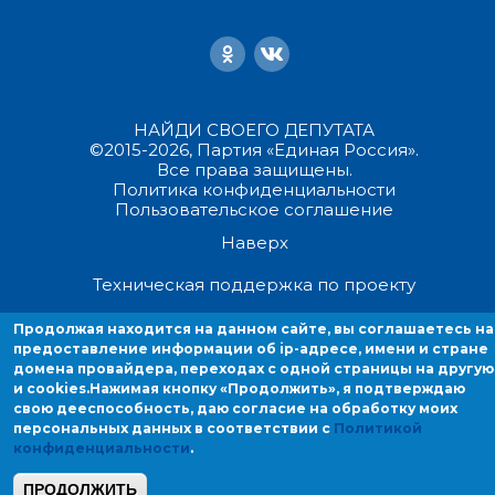
НАЙДИ СВОЕГО ДЕПУТАТА
©2015-2026, Партия «Единая Россия».
Все права защищены.
Политика конфиденциальности
Пользовательское соглашение
Наверх
Техническая поддержка по проекту
Продолжая находится на данном сайте, вы соглашаетесь на
Продолжая находиться на данном сайте, вы соглашаетесь на
предоставление информации об ip-адресе, имени и стране
предоставление информации об ip-адресе, имени и стране домен
домена провайдера, переходах с одной страницы на другую
провайдера, переходах с одной страницы на другую и cookies.
и cookies.
Нажимая кнопку «Продолжить», я подтверждаю
свою дееспособность, даю согласие на обработку моих
персональных данных в соответствии с
Политикой
конфиденциальности
.
ПРОДОЛЖИТЬ