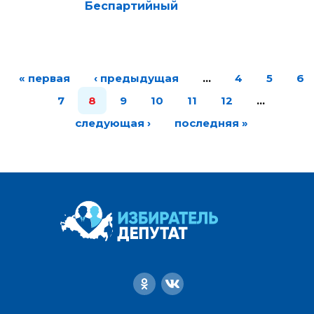
Беспартийный
« первая
‹ предыдущая
…
4
5
6
7
8
9
10
11
12
…
следующая ›
последняя »