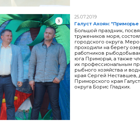
25.07.2019
3
Галуст Ахоян: "Приморье
Большой праздник, посв
тружеников моря, состоя
городского округа. Меро
проходили на берегу озе
работников рыбодобыва
юга Приморья, а также ч
их профессиональным пр
рыбного хозяйства и во
края Сергей Неставшев, 
Приморского края Галуст
округа Борис Гладких.