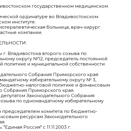
ладивостокском государственном медицинском
инической ординатуре во Владивостокском
ком институте.
зиотерапевтическая больница, врач-хирург.
 частные компании.
ЕЛЬНОСТИ:
мы г. Владивостока второго созыва по
ьному округу №12, председатель постоянной
й политике и муниципальной собственности
онодательного Собрания Приморского края
мандатному избирательному округу № 3,
 бюджетно-налоговой политике и финансовым
о Собрания Приморского края.
н депутатом Законодательного Собрания
созыва по одномандатному избирательному
ан председателем комитета по бюджетно-
ансовым ресурсам Законодательного
я.
Единая Россия" с 11.11.2003 г.