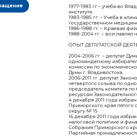
ращение
1977-1983 гг.– учеба во В
институте.
1983-1985 гг. – Учеба в кл
государственном медицинс
1986-1988 гг. – Краевая фи
1988-2004 гг. – возглавлял
ОПЫТ ДЕПУТАТСКОЙ ДЕЯТ
2004-2006 гг. – депутат Ду
одномандатному избирател
комиссии по экономическо
Думы г. Владивостока.
2006-2011 гг. депутат Зак
четвертого созыва по одно
председатель комитета по
ресурсам Законодательног
4 декабря 2011 года избра
Приморского края пятого 
округу № 15.
16 декабря 2011 года избр
налоговой политике и фин
Собрания Приморского кра
Партийная принадлежность: "