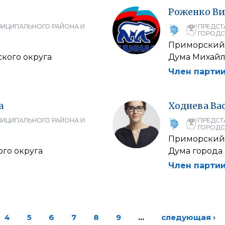
Роженко
Ви
НИЦИПАЛЬНОГО РАЙОНА И
ПРЕДСТ
ГОРОДС
Приморский
кого округа
Дума Михайл
Член партии
а
Ходнева
Ва
НИЦИПАЛЬНОГО РАЙОНА И
ПРЕДСТ
ГОРОДС
Приморский
го округа
Дума города
Член партии
4
5
6
7
8
9
…
следующая ›