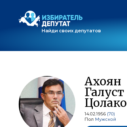
Найди своих депутатов
Ахоян
Галуст
Цолак
14.02.1956
(70)
Пол
Мужской