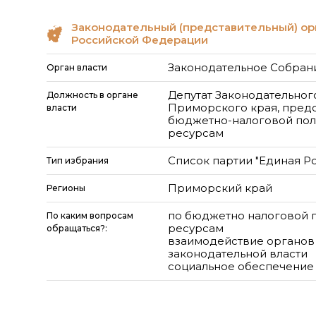
Законодательный (представительный) ор
Российской Федерации
Законодательное Собран
Орган власти
Депутат Законодательног
Должность в органе
Приморского края, предс
власти
бюджетно-налоговой пол
ресурсам
Список партии "Единая Р
Тип избрания
Приморский край
Регионы
по бюджетно налоговой 
По каким вопросам
ресурсам
обращаться?:
взаимодействие органов
законодательной власти
социальное обеспечение