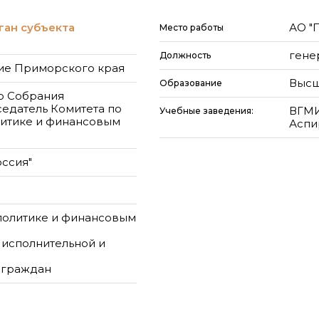
ган субъекта
АО "
Место работы
гене
Должность
ие Приморского края
Высш
Образование
о Собрания
едатель Комитета по
ВГМИ
Учебные заведения:
итике и финансовым
Аспи
оссия"
политике и финансовым
 исполнительной и
 граждан