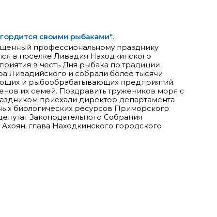
 гордится своими рыбаками".
ященный профессиональному празднику
лся в поселке Ливадия Находкинского
приятия в честь Дня рыбака по традиции
ра Ливадийского и собрали более тысячи
ющих и рыбообрабатывающих предприятий
ленов их семей. Поздравить тружеников моря с
аздником приехали директор департамента
дных биологических ресурсов Приморского
депутат Законодательного Собрания
 Ахоян, глава Находкинского городского