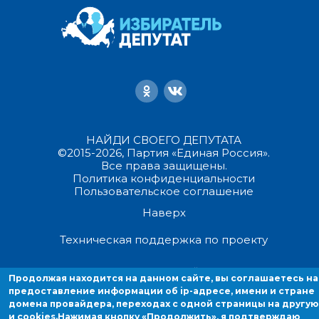
НАЙДИ СВОЕГО ДЕПУТАТА
©2015-2026, Партия «Единая Россия».
Все права защищены.
Политика конфиденциальности
Пользовательское соглашение
Наверх
Техническая поддержка по проекту
Продолжая находиться на данном сайте, вы соглашаетесь на
Продолжая находится на данном сайте, вы соглашаетесь на
предоставление информации об ip-адресе, имени и стране домен
предоставление информации об ip-адресе, имени и стране
провайдера, переходах с одной страницы на другую и cookies.
домена провайдера, переходах с одной страницы на другую
и cookies.
Нажимая кнопку «Продолжить», я подтверждаю