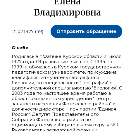
Елена
Владимировна
21.07.1977
(49)
Отправить обращение
О себе
Родилась в г.Фатеже Курской области 21 июля
1977 года. Образование высшее. С 1994 по
1999гг. обучалась в Курском государственном
педагогическом университете, присуждена
квалификация - учитель географии и
биологии, по специальности "география" с
дополнительной специальностью "биология". С
2003 года по настоящее время работаю в
областном казенном учреждении "Центр
занятости населения Фатежского района" в
должности директора. Член партии "Единая
Россия". Депутат Представительного
Собрания Фатежского района по
одномандатному избирательному округу № 1.
Руководитель депутатской фракции.