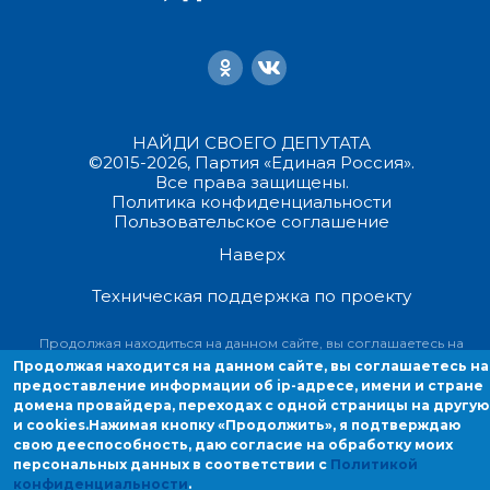
НАЙДИ СВОЕГО ДЕПУТАТА
©2015-2026, Партия «Единая Россия».
Все права защищены.
Политика конфиденциальности
Пользовательское соглашение
Наверх
Техническая поддержка по проекту
Продолжая находиться на данном сайте, вы соглашаетесь на
предоставление информации об ip-адресе, имени и стране домен
Продолжая находится на данном сайте, вы соглашаетесь на
провайдера, переходах с одной страницы на другую и cookies.
предоставление информации об ip-адресе, имени и стране
домена провайдера, переходах с одной страницы на другую
и cookies.
Нажимая кнопку «Продолжить», я подтверждаю
свою дееспособность, даю согласие на обработку моих
персональных данных в соответствии с
Политикой
конфиденциальности
.