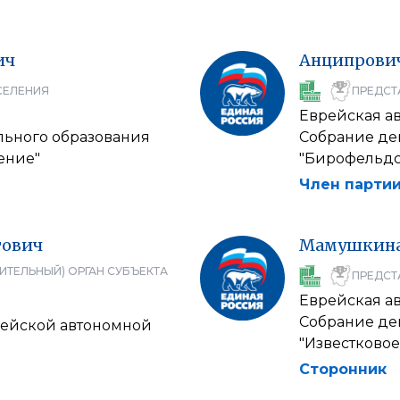
ич
Анципрови
СЕЛЕНИЯ
ПРЕДСТ
Еврейская а
льного образования
Собрание де
ение"
"Бирофельдс
Член партии
ович
Мамушкин
ИТЕЛЬНЫЙ) ОРГАН СУБЪЕКТА
ПРЕДСТ
Еврейская а
Собрание де
рейской автономной
"Известковое
Сторонник