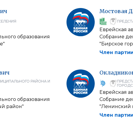
вич
Мостовая
Д
СЕЛЕНИЯ
ПРЕДСТ
Еврейская а
льного образования
Собрание де
е"
"Бирское го
Член партии
вич
Окладнико
НИЦИПАЛЬНОГО РАЙОНА И
ПРЕДСТ
ГОРОДС
Еврейская а
льного образования
Собрание де
й район"
"Ленинский 
Член партии