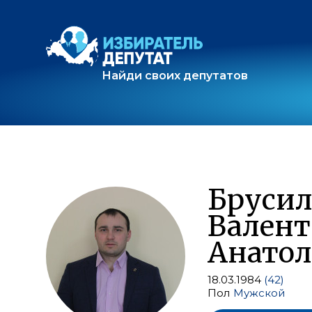
Найди своих депутатов
Бруси
Вален
Анатол
18.03.1984
(42)
Пол
Мужской