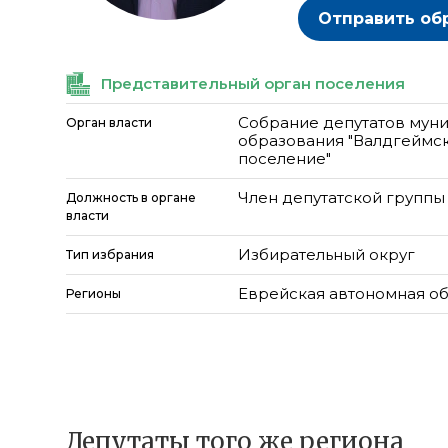
Отправить об
Представительный орган поселения
Собрание депутатов мун
Орган власти
образования "Валдгеймс
поселение"
Член депутатской группы
Должность в органе
власти
Избирательный округ
Тип избрания
Еврейская автономная об
Регионы
Депутаты того же региона