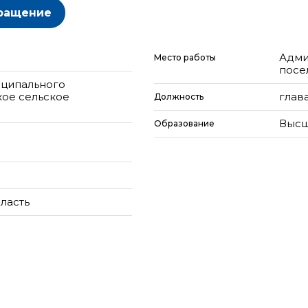
ращение
Адми
Место работы
посе
иципального
кое сельское
глав
Должность
Высш
Образование
ласть