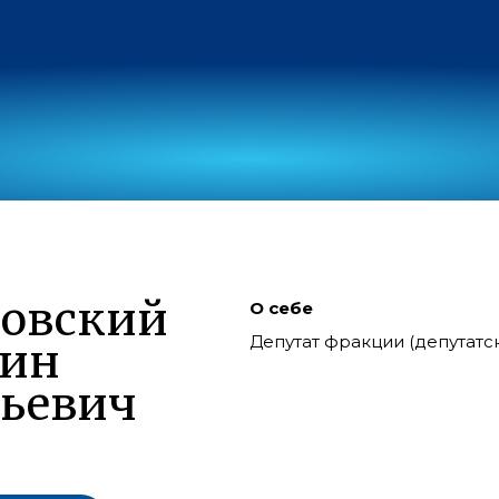
ловский
О себе
Депутат фракции (депутат
тин
ьевич