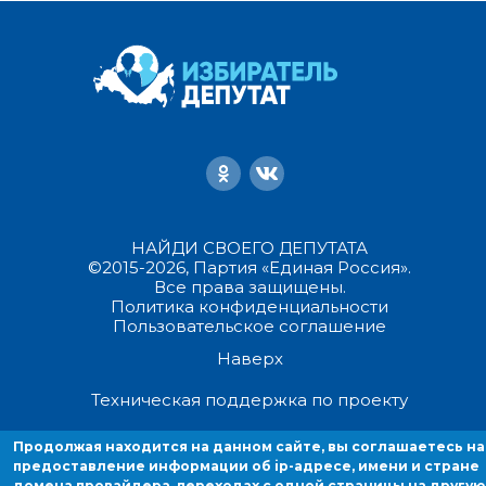
НАЙДИ СВОЕГО ДЕПУТАТА
©2015-2026, Партия «Единая Россия».
Все права защищены.
Политика конфиденциальности
Пользовательское соглашение
Наверх
Техническая поддержка по проекту
Продолжая находится на данном сайте, вы соглашаетесь на
Продолжая находиться на данном сайте, вы соглашаетесь на
предоставление информации об ip-адресе, имени и стране домен
предоставление информации об ip-адресе, имени и стране
домена провайдера, переходах с одной страницы на другую
провайдера, переходах с одной страницы на другую и cookies.