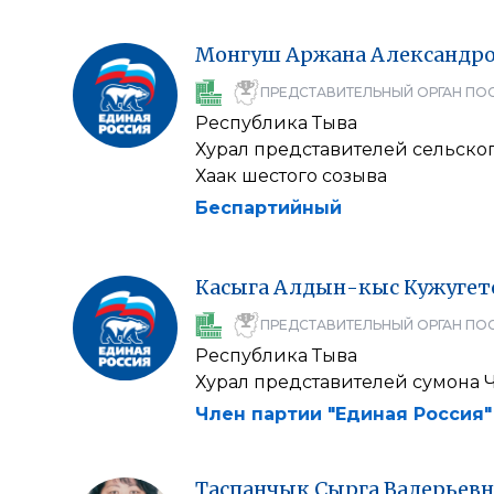
Монгуш
Аржана
Александр
ПРЕДСТАВИТЕЛЬНЫЙ ОРГАН ПО
Республика Тыва
Хурал представителей сельског
Хаак шестого созыва
Беспартийный
Касыга
Алдын-кыс
Кужугет
ПРЕДСТАВИТЕЛЬНЫЙ ОРГАН ПО
Республика Тыва
Хурал представителей сумона 
Член партии "Единая Россия"
Таспанчык
Сырга
Валерьевн