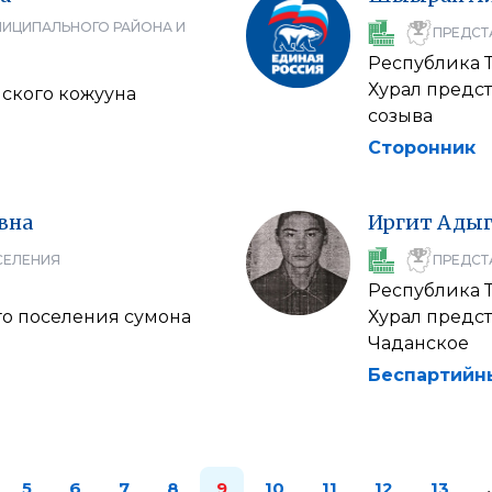
НИЦИПАЛЬНОГО РАЙОНА И
ПРЕДСТ
Республика 
Хурал предс
мского кожууна
созыва
Сторонник
вна
Иргит
Ады
СЕЛЕНИЯ
ПРЕДСТ
Республика 
го поселения сумона
Хурал предс
Чаданское
Беспартийн
5
6
7
8
9
10
11
12
13