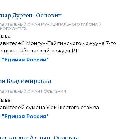
дыр
Дурген-Оолович
АВИТЕЛЬНЫЙ ОРГАН МУНИЦИПАЛЬНОГО РАЙОНА И
КОГО ОКРУГА
Тыва
авителей Монгун-Тайгинского кожууна 7-го
Монгун-Тайгинский кожуун РТ"
 "Единая Россия"
ия
Владимировна
АВИТЕЛЬНЫЙ ОРГАН ПОСЕЛЕНИЯ
Тыва
авителей сумона Уюк шестого созыва
 "Единая Россия"
лександра
Алдын-Ооловна