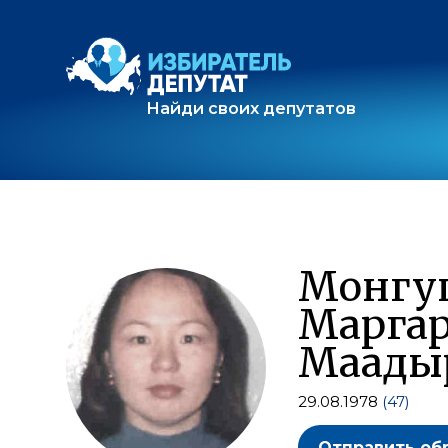
Найди своих депутатов
Монгу
Марга
Маады
29.08.1978
(47)
Отправить об