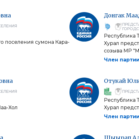
овна
Донгак
Маа
ПРЕДСТ
СЕЛЕНИЯ
ГОРОДС
Республика 
о поселения сумона Кара-
Хурал предст
созыва МР "
Член партии
овна
Отукай
Юл
СЕЛЕНИЯ
ПРЕДСТ
Республика 
Чаа-Хол
Хурал предст
Член партии
а
Шыырап
А