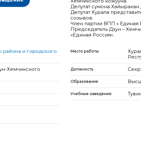
Хемчикского кожууна.
Депутат сумона Хайыракан Д
Депутат Хурала представите
созывов.
Член партии ВПП « Единая 
Председатель Дзун – Хемч
«Единая Россия».
 района и городского
Хура
Место работы
Респ
зун-Хемчикского
Секр
Должность
Высш
Образование
Туви
Учебные заведения: