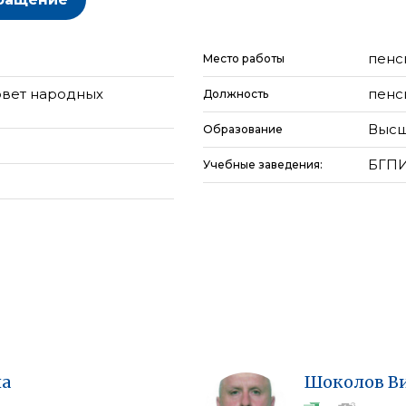
пенс
Место работы
овет народных
пенс
Должность
Высш
Образование
БГПИ
Учебные заведения:
а
Шоколов
В