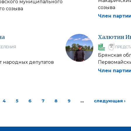
Макаричский
ковского муниципального
созыва
го созыва
Член партии
на
Халютин
И
СЕЛЕНИЯ
ПРЕДСТ
Брянская об
т народных депутатов
Первомайски
Член партии
4
5
6
7
8
9
…
следующая ›