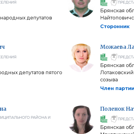
СЕЛЕНИЯ
ПРЕДСТ
Брянская об
народных депутатов
Найтоповичс
Сторонник
ич
Можаева
Л
СЕЛЕНИЯ
ПРЕДСТ
Брянская об
родных депутатов пятого
Лотаковский 
созыва
Член партии
на
Поленок
На
НИЦИПАЛЬНОГО РАЙОНА И
ПРЕДСТ
Брянская об