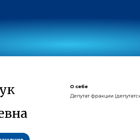
ук
О себе
Депутат фракции (депутат
евна
ращение