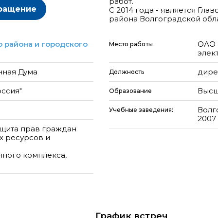
работ.
ращение
С 2014 года - является Гл
района Волгоградской обла
 района и городского
ОАО 
Место работы
элек
нная Дума
дире
Должность
оссия"
Высш
Образование
Волг
Учебные заведения:
2007
ащита прав граждан
х ресурсов и
ного комплекса,
График
встреч