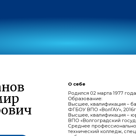
анов
О себе
Родился 02 марта 1977 года
мир
Образование:
Высшее, квалификация – ба
рович
ФГБОУ ВПО «ВолГАУ», 2016г
Высшее, квалификация – юр
ВПО «Волгоградский госуда
Среднее профессиональное
технический колледж, спе