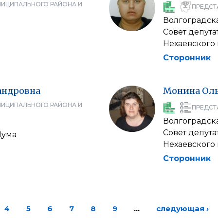
НИЦИПАЛЬНОГО РАЙОНА И
ПРЕДСТ
Волгоградска
Совет депут
Нехаевского
Сторонник
андровна
Монина
Ол
НИЦИПАЛЬНОГО РАЙОНА И
ПРЕДСТ
Волгоградска
Совет депута
Дума
Нехаевского
Сторонник
4
5
6
7
8
9
…
следующая ›