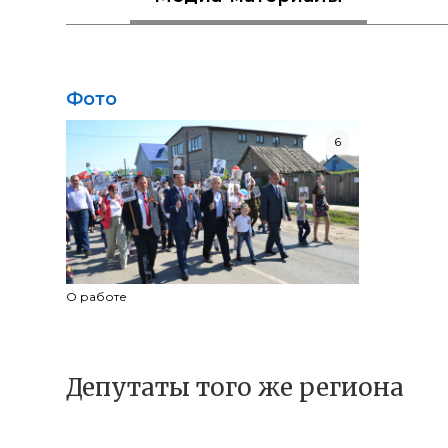
Фото
6
О работе
Депутаты того же региона