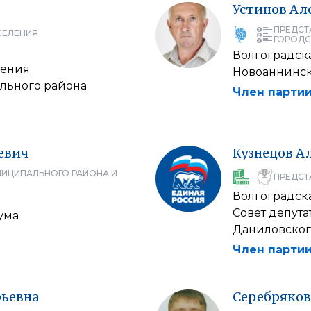
Устинов
Ал
ПРЕДСТ
СЕЛЕНИЯ
ГОРОДС
Волгоградска
ления
Новоаннинск
льного района
Член партии
евич
Кузнецов
А
НИЦИПАЛЬНОГО РАЙОНА И
ПРЕДСТ
Волгоградска
Совет депута
ума
Даниловског
Член партии
рьевна
Серебряков