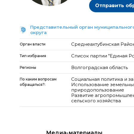
Отправить об
Представительный орган муниципального
округа
Среднеахтубинская Райо
Орган власти
Список партии "Единая Р
Тип избрания
Волгоградская область
Регионы
Социальная политика и з
По каким вопросам
Использование земельны
обращаться?:
природопользование
Развитие агропромышлен
сельского хозяйства
Медиа
-материалы