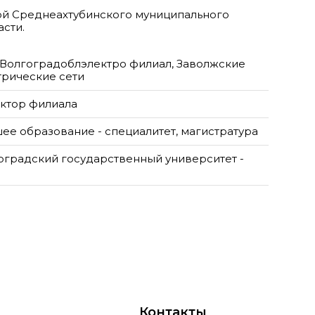
авой Среднеахтубинского муниципального
сти.
Волгоградоблэлектро филиал, Заволжские
трические сети
ктор филиала
ее образование - специалитет, магистратура
оградский государственный университет -
Контакты