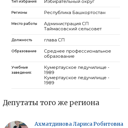
Избирательный округ
Тип избрания
Республика Башкортостан
Регионы
Администрация СП
Место работы
Таймасовский сельсовет
глава СП
Должность
Среднее профессиональное
Образование
образование
Кумертауское педучилище -
Учебные
1989
заведения:
Кумертауское педучилище -
1989
Депутаты того же региона
Ахматдинова
Лариса
Робитовна