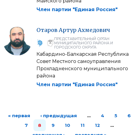
Майского района
Член партии "Единая Россия"
Отаров
Артур
Ахмедович
ПРЕДСТАВИТЕЛЬНЫЙ ОРГАН
МУНИЦИПАЛЬНОГО РАЙОНА И
ГОРОДСКОГО ОКРУГА
Кабардино-Балкарская Республика
Совет Местного самоуправления
Прохладненского муниципального
района
Член партии "Единая Россия"
« первая
‹ предыдущая
…
4
5
6
7
8
9
10
11
12
…
следующая ›
последняя »