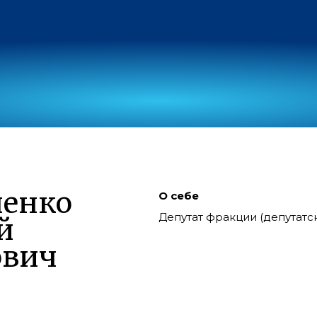
ненко
О себе
Депутат фракции (депутат
й
ович