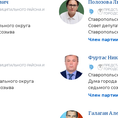
вич
Полозова
Л
НИЦИПАЛЬНОГО РАЙОНА И
ПРЕДСТ
ГОРОДС
Ставропольс
ьного округа
Совет депут
созыва
Ставропольск
Член партии
Фуртас
Ник
НИЦИПАЛЬНОГО РАЙОНА И
ПРЕДСТ
ГОРОДС
Ставропольс
ального округа
Дума города
созыва
седьмого со
Член партии
Галаган
Ал