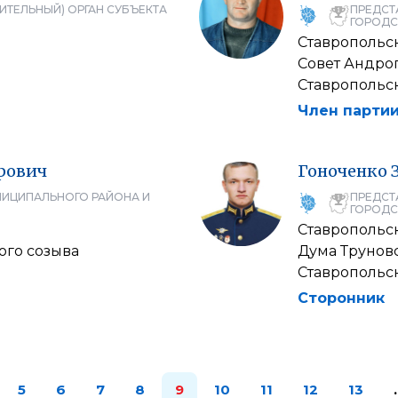
ИТЕЛЬНЫЙ) ОРГАН СУБЪЕКТА
ПРЕДСТ
ГОРОДС
Ставропольс
Совет Андро
Ставропольск
Член партии
рович
Гоноченко
НИЦИПАЛЬНОГО РАЙОНА И
ПРЕДСТ
ГОРОДС
Ставропольс
ого созыва
Дума Трунов
Ставропольск
Сторонник
5
6
7
8
9
10
11
12
13