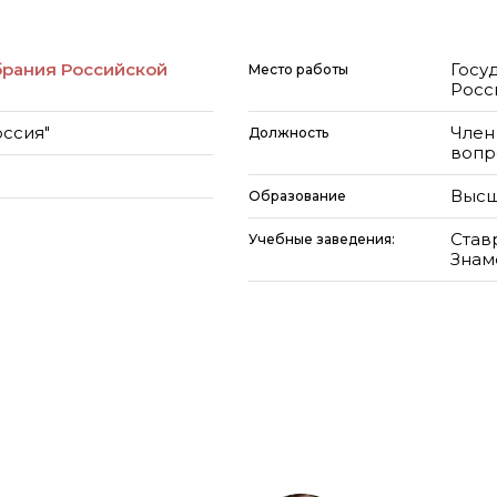
брания Российской
Госу
Место работы
Росс
оссия"
Член
Должность
вопр
Высш
Образование
Став
Учебные заведения:
Знам