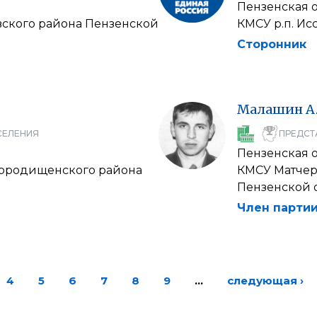
Пензенская 
вского района Пензенской
КМСУ р.п. Ис
Сторонник
Малашин
А
СЕЛЕНИЯ
ПРЕДСТ
Пензенская 
Городищенского района
КМСУ Матчер
Пензенской 
Член партии
4
5
6
7
8
9
…
следующая ›