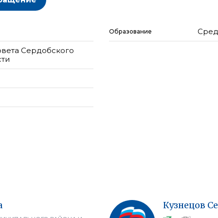
Сред
Образование
овета Сердобского
сти
а
Кузнецов
Се