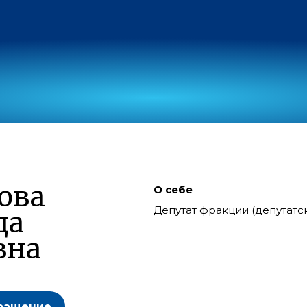
ова
О себе
Депутат фракции (депутат
да
вна
ращение