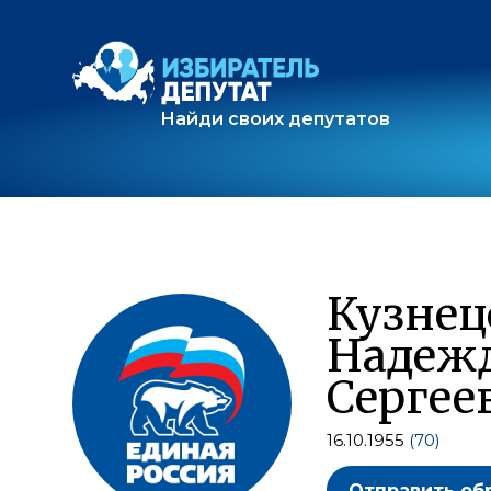
Найди своих депутатов
Кузнец
Надеж
Сергее
16.10.1955
(70)
Отправить об