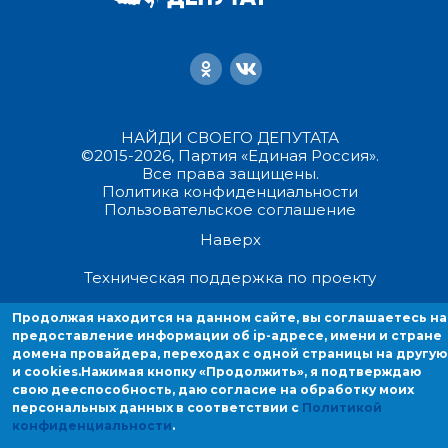
НАЙДИ СВОЕГО ДЕПУТАТА
©2015-2026, Партия «Единая Россия».
Все права защищены.
Политика конфиденциальности
Пользовательское соглашение
Наверх
Техническая поддержка по проекту
Продолжая находится на данном сайте, вы соглашаетесь на
Продолжая находиться на данном сайте, вы соглашаетесь на
предоставление информации об ip-адресе, имени и стране
предоставление информации об ip-адресе, имени и стране домен
домена провайдера, переходах с одной страницы на другую
провайдера, переходах с одной страницы на другую и cookies.
и cookies.
Нажимая кнопку «Продолжить», я подтверждаю
свою дееспособность, даю согласие на обработку моих
персональных данных в соответствии с
Политикой
конфиденциальности
.