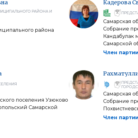
вна
Кадерова
С
НИЦИПАЛЬНОГО РАЙОНА И
ПРЕДСТ
Самарская об
Собрание пр
иципального района
Кандабулак 
Самарской о
Член партии
а
Рахматулл
ПРЕДСТ
СЕЛЕНИЯ
ГОРОДС
Самарская об
ского поселения Узюково
Собрание пр
опольский Самарской
Похвистневс
Член партии