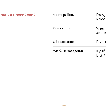
брания Российской
Госу
Место работы
Росс
Член
Должность
экон
Высш
Образование
Куйб
Учебные заведения:
В.В.