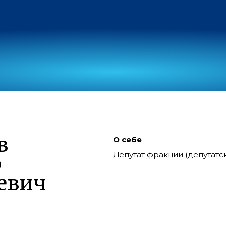
в
О себе
Депутат фракции (депутат
р
евич