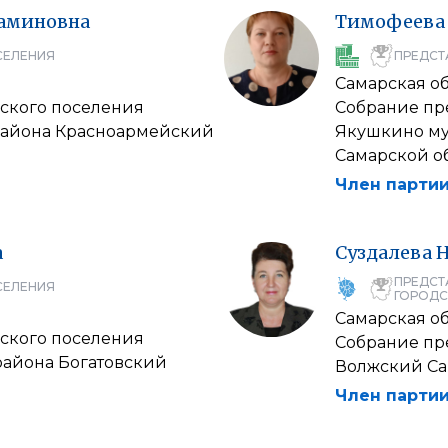
аминовна
Тимофеева
СЕЛЕНИЯ
ПРЕДСТ
Самарская об
ского поселения
Собрание пр
района Красноармейский
Якушкино му
Самарской о
Член партии
а
Суздалева
ПРЕДСТ
СЕЛЕНИЯ
ГОРОДС
Самарская об
ского поселения
Собрание пр
айона Богатовский
Волжский Са
Член партии