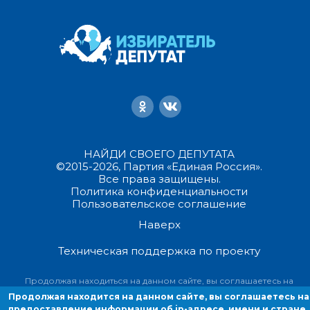
НАЙДИ СВОЕГО ДЕПУТАТА
©2015-2026, Партия «Единая Россия».
Все права защищены.
Политика конфиденциальности
Пользовательское соглашение
Наверх
Техническая поддержка по проекту
Продолжая находиться на данном сайте, вы соглашаетесь на
предоставление информации об ip-адресе, имени и стране домен
Продолжая находится на данном сайте, вы соглашаетесь на
провайдера, переходах с одной страницы на другую и cookies.
предоставление информации об ip-адресе, имени и стране