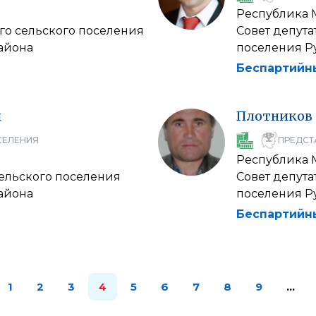
Республика
го сельского поселения
Совет депута
айона
поселения Р
Беспартийн
ч
Плотников
СЕЛЕНИЯ
ПРЕДСТ
Республика
сельского поселения
Совет депута
айона
поселения Р
Беспартийн
1
2
3
4
5
6
7
8
9
…