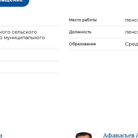
пенс
Место работы
кого сельского
пенс
Должность
о муниципального
Сред
Образование
а
Афанасьев