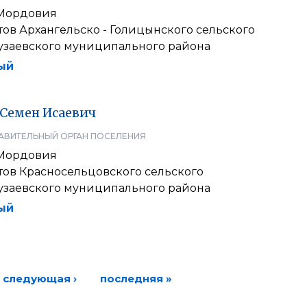
 Мордовия
тов Архангельско - Голицынского сельского
узаевского муниципального района
ый
Семен
Исаевич
АВИТЕЛЬНЫЙ ОРГАН ПОСЕЛЕНИЯ
 Мордовия
тов Красносельцовского сельского
узаевского муниципального района
ый
следующая ›
последняя »