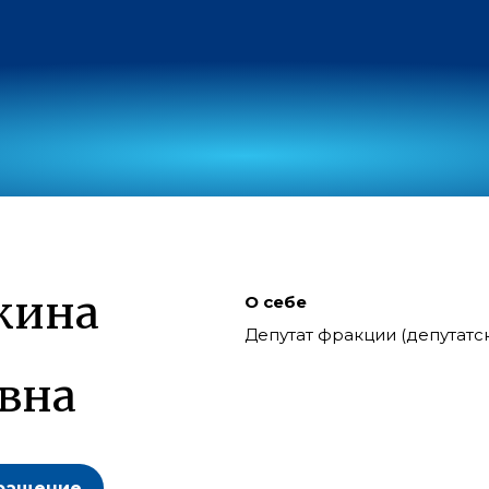
кина
О себе
Депутат фракции (депутат
вна
ращение