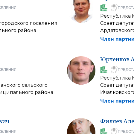
СЕЛЕНИЯ
ПРЕДСТ
Республика
 городского поселения
Совет депута
льного района
Ардатовског
Член партии
Юрченков
СЕЛЕНИЯ
ПРЕДСТ
Республика
данского сельского
Совет депута
иципального района
Ичалковског
Член партии
вич
Филяев
Але
СЕЛЕНИЯ
ПРЕДСТ