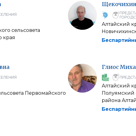
а
Щекочихи
ПРЕДСТ
СЕЛЕНИЯ
ГОРОДС
Алтайский к
кого сельсовета
Новичихинск
о края
Беспартийн
вна
Глиос
Миха
СЕЛЕНИЯ
ПРЕДСТ
Алтайский к
сельсовета Первомайского
Полуямский 
района Алтай
Беспартийн