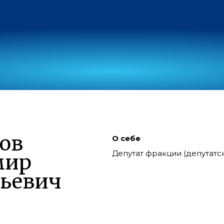
ов
О себе
Депутат фракции (депутат
мир
ьевич