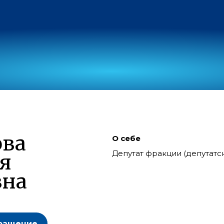
ова
О себе
Депутат фракции (депутат
я
вна
ращение