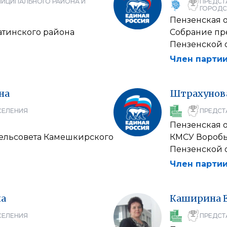
НИЦИПАЛЬНОГО РАЙОНА И
ПРЕДСТ
ГОРОДС
Пензенская 
атинского района
Собрание пр
Пензенской 
Член партии
на
Штрахунов
СЕЛЕНИЯ
ПРЕДСТ
Пензенская 
ельсовета Камешкирского
КМСУ Воробь
Пензенской 
Член партии
на
Каширина
СЕЛЕНИЯ
ПРЕДСТ