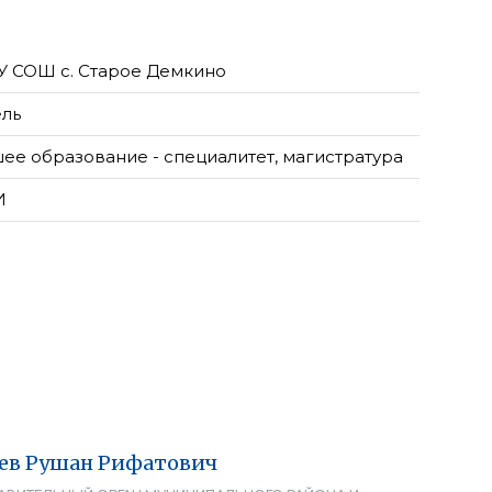
 СОШ с. Старое Демкино
ель
ее образование - специалитет, магистратура
И
ев
Рушан
Рифатович