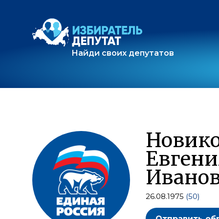
Найди своих депутатов
Новик
Евгени
Ивано
26.08.1975
(50)
Отправить об