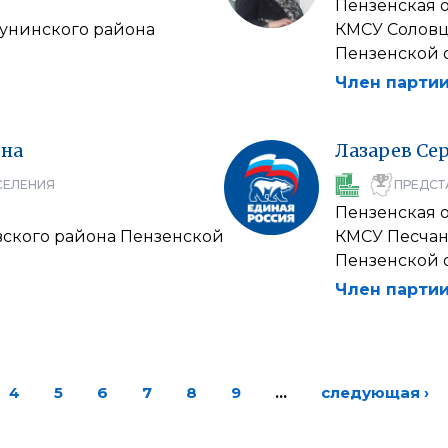
Пензенская 
Лунинского района
КМСУ Соловц
Пензенской 
Член партии
на
Лазарев
Се
СЕЛЕНИЯ
ПРЕДСТ
Пензенская 
вского района Пензенской
КМСУ Песчан
Пензенской 
Член партии
4
5
6
7
8
9
…
следующая ›