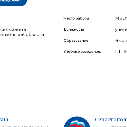
МБОУ
Место работы
сельсовета
учит
Должность
ензенской области
Высш
Образование
ПГП
Учебные заведения:
вна
Севастопол