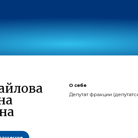
айлова
О себе
Депутат фракции (депутат
на
на
ращение