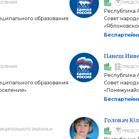
СЕЛЕНИЯ
ПРЕДСТ
Республика 
иципального образования
Совет народ
«Яблоновско
Беспартийн
Панеш
Инв
СЕЛЕНИЯ
ПРЕДСТ
Республика 
иципального образования
Совет народ
оселение»
«Понежунайс
Беспартийн
Головач
Юл
НИЦИПАЛЬНОГО РАЙОНА И
ПРЕДСТ