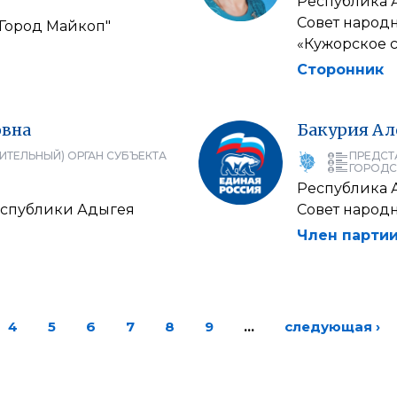
Республика 
Совет народ
"Город Майкоп"
«Кужорское 
Сторонник
овна
Бакурия
Ал
ИТЕЛЬНЫЙ) ОРГАН СУБЪЕКТА
ПРЕДСТ
ГОРОДС
Республика 
еспублики Адыгея
Совет народ
Член партии
4
5
6
7
8
9
…
следующая ›