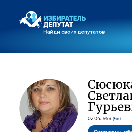
Найди своих депутатов
Сюсюк
Светла
Гурьев
02.04.1958
(68)
Отправить об