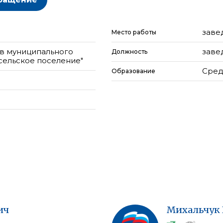
заве
Место работы
ов муниципального
заве
Должность
сельское поселение"
Сред
Образование
ич
Михальчук