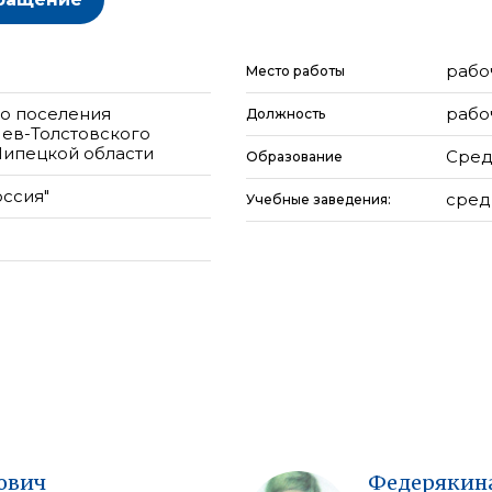
рабо
Место работы
го поселения
рабо
Должность
Лев-Толстовского
Липецкой области
Сред
Образование
оссия"
сред
Учебные заведения:
ович
Федерякин