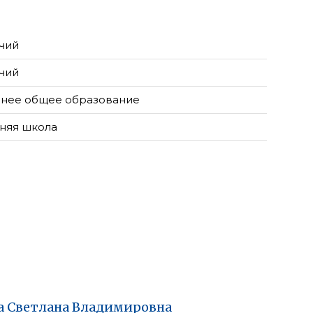
чий
чий
нее общее образование
няя школа
а
Светлана
Владимировна