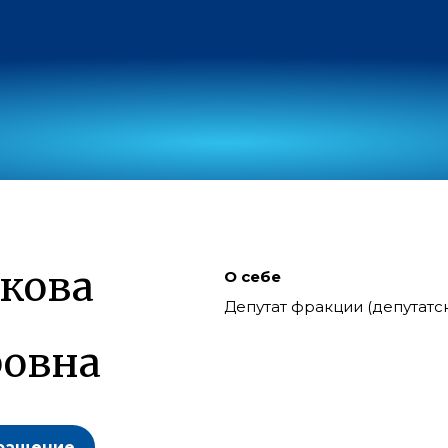
кова
О себе
Депутат фракции (депутат
ровна
ращение