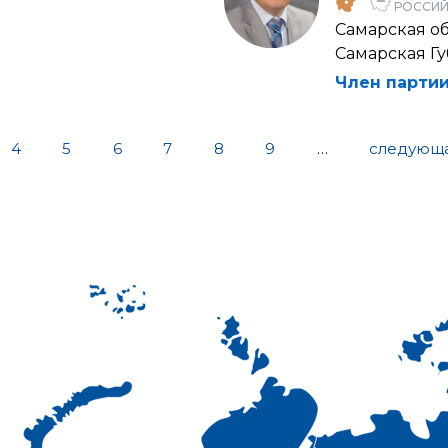
РОССИЙ
Самарская об
Самарская Г
Член партии
4
5
6
7
8
9
…
следующа