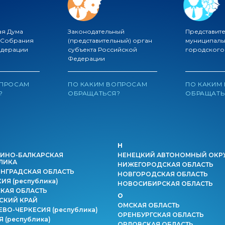
ая Дума
Законодательный
Представит
 Собрания
(представительный) орган
муниципаль
едерации
субъекта Российской
городского
Федерации
ОПРОСАМ
ПО КАКИМ ВОПРОСАМ
ПО КАКИМ
?
ОБРАЩАТЬСЯ?
ОБРАЩАТЬ
Н
ИНО-БАЛКАРСКАЯ
НЕНЕЦКИЙ АВТОНОМНЫЙ ОКР
ЛИКА
НИЖЕГОРОДСКАЯ ОБЛАСТЬ
НГРАДСКАЯ ОБЛАСТЬ
НОВГОРОДСКАЯ ОБЛАСТЬ
КИЯ
(республика)
НОВОСИБИРСКАЯ ОБЛАСТЬ
КАЯ ОБЛАСТЬ
О
СКИЙ КРАЙ
ОМСКАЯ ОБЛАСТЬ
ЕВО-ЧЕРКЕСИЯ
(республика)
ОРЕНБУРГСКАЯ ОБЛАСТЬ
ИЯ
(республика)
ОРЛОВСКАЯ ОБЛАСТЬ