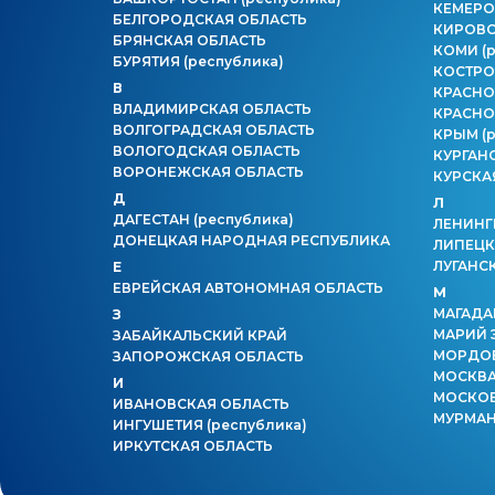
КЕМЕРО
БЕЛГОРОДСКАЯ ОБЛАСТЬ
КИРОВС
БРЯНСКАЯ ОБЛАСТЬ
КОМИ
(
БУРЯТИЯ
(республика)
КОСТРО
В
КРАСНО
ВЛАДИМИРСКАЯ ОБЛАСТЬ
КРАСНО
ВОЛГОГРАДСКАЯ ОБЛАСТЬ
КРЫМ
(
ВОЛОГОДСКАЯ ОБЛАСТЬ
КУРГАН
ВОРОНЕЖСКАЯ ОБЛАСТЬ
КУРСКА
Д
Л
ДАГЕСТАН
(республика)
ЛЕНИНГ
ДОНЕЦКАЯ НАРОДНАЯ РЕСПУБЛИКА
ЛИПЕЦК
ЛУГАНС
Е
ЕВРЕЙСКАЯ АВТОНОМНАЯ ОБЛАСТЬ
М
МАГАДА
З
МАРИЙ 
ЗАБАЙКАЛЬСКИЙ КРАЙ
МОРДО
ЗАПОРОЖСКАЯ ОБЛАСТЬ
МОСКВ
И
МОСКОВ
ИВАНОВСКАЯ ОБЛАСТЬ
МУРМАН
ИНГУШЕТИЯ
(республика)
ИРКУТСКАЯ ОБЛАСТЬ