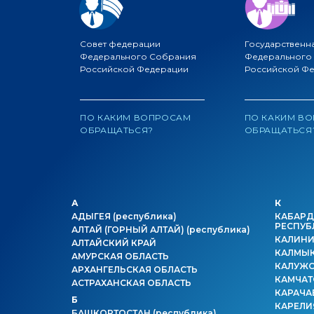
Совет федерации
Государственн
Федерального Собрания
Федерального
Российской Федерации
Российской Ф
ПО КАКИМ ВОПРОСАМ
ПО КАКИМ В
ОБРАЩАТЬСЯ?
ОБРАЩАТЬСЯ
А
К
АДЫГЕЯ
(республика)
КАБАРД
РЕСПУБ
АЛТАЙ (ГОРНЫЙ АЛТАЙ)
(республика)
КАЛИНИ
АЛТАЙСКИЙ КРАЙ
КАЛМЫ
АМУРСКАЯ ОБЛАСТЬ
КАЛУЖС
АРХАНГЕЛЬСКАЯ ОБЛАСТЬ
КАМЧАТ
АСТРАХАНСКАЯ ОБЛАСТЬ
КАРАЧА
Б
КАРЕЛ
БАШКОРТОСТАН
(республика)