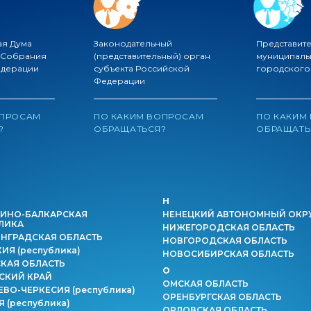
ая Дума
Законодательный
Представит
 Собрания
(представительный) орган
муниципаль
едерации
субъекта Российской
городского
Федерации
ОПРОСАМ
ПО КАКИМ ВОПРОСАМ
ПО КАКИМ
?
ОБРАЩАТЬСЯ?
ОБРАЩАТЬ
Н
ИНО-БАЛКАРСКАЯ
НЕНЕЦКИЙ АВТОНОМНЫЙ ОКР
ЛИКА
НИЖЕГОРОДСКАЯ ОБЛАСТЬ
НГРАДСКАЯ ОБЛАСТЬ
НОВГОРОДСКАЯ ОБЛАСТЬ
КИЯ
(республика)
НОВОСИБИРСКАЯ ОБЛАСТЬ
КАЯ ОБЛАСТЬ
О
СКИЙ КРАЙ
ОМСКАЯ ОБЛАСТЬ
ЕВО-ЧЕРКЕСИЯ
(республика)
ОРЕНБУРГСКАЯ ОБЛАСТЬ
ИЯ
(республика)
ОРЛОВСКАЯ ОБЛАСТЬ