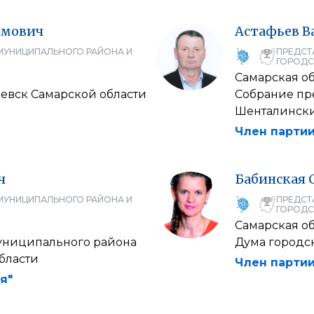
имович
Астафьев
В
МУНИЦИПАЛЬНОГО РАЙОНА И
ПРЕДСТ
ГОРОДС
Самарская об
аевск Самарской области
Собрание пр
Шенталински
Член партии
ч
Бабинская
МУНИЦИПАЛЬНОГО РАЙОНА И
ПРЕДСТ
ГОРОДС
Самарская об
униципального района
Дума городс
бласти
Член партии
я"