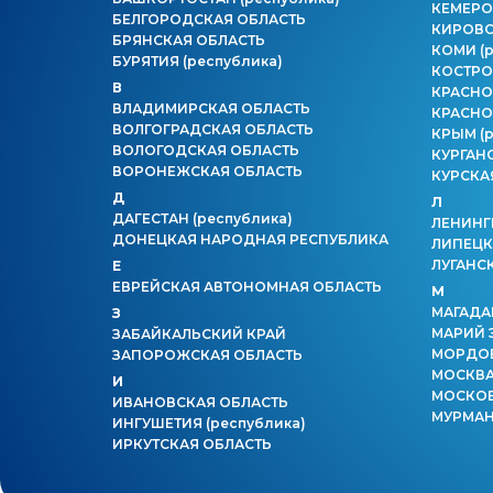
КЕМЕРО
БЕЛГОРОДСКАЯ ОБЛАСТЬ
КИРОВС
БРЯНСКАЯ ОБЛАСТЬ
КОМИ
(
БУРЯТИЯ
(республика)
КОСТРО
В
КРАСНО
ВЛАДИМИРСКАЯ ОБЛАСТЬ
КРАСНО
ВОЛГОГРАДСКАЯ ОБЛАСТЬ
КРЫМ
(
ВОЛОГОДСКАЯ ОБЛАСТЬ
КУРГАН
ВОРОНЕЖСКАЯ ОБЛАСТЬ
КУРСКА
Д
Л
ДАГЕСТАН
(республика)
ЛЕНИНГ
ДОНЕЦКАЯ НАРОДНАЯ РЕСПУБЛИКА
ЛИПЕЦК
ЛУГАНС
Е
ЕВРЕЙСКАЯ АВТОНОМНАЯ ОБЛАСТЬ
М
МАГАДА
З
МАРИЙ 
ЗАБАЙКАЛЬСКИЙ КРАЙ
МОРДО
ЗАПОРОЖСКАЯ ОБЛАСТЬ
МОСКВ
И
МОСКОВ
ИВАНОВСКАЯ ОБЛАСТЬ
МУРМАН
ИНГУШЕТИЯ
(республика)
ИРКУТСКАЯ ОБЛАСТЬ