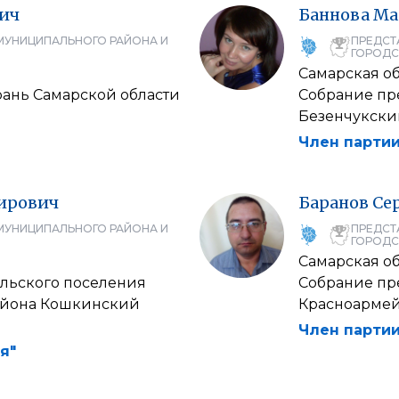
ич
Баннова
Ма
МУНИЦИПАЛЬНОГО РАЙОНА И
ПРЕДСТ
ГОРОДС
Самарская об
рань Самарской области
Собрание пр
Безенчукски
Член партии
ирович
Баранов
Се
МУНИЦИПАЛЬНОГО РАЙОНА И
ПРЕДСТ
ГОРОДС
Самарская об
льского поселения
Собрание пр
айона Кошкинский
Красноармей
Член партии
я"