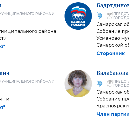
ч
Бадртдино
МУНИЦИПАЛЬНОГО РАЙОНА И
ПРЕДСТ
ГОРОДС
Самарская об
униципального района
Собрание пр
сти
Усманово му
Самарской о
я"
Сторонник
вич
Балабанова
МУНИЦИПАЛЬНОГО РАЙОНА И
ПРЕДСТ
ГОРОДС
Самарская об
ятти
Собрание пр
Красноярски
я"
Член партии