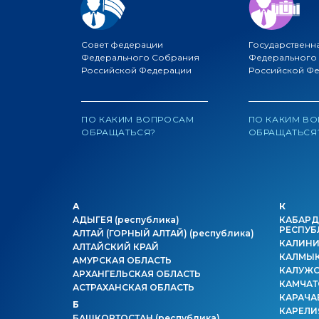
Совет федерации
Государственн
Федерального Собрания
Федерального
Российской Федерации
Российской Ф
ПО КАКИМ ВОПРОСАМ
ПО КАКИМ В
ОБРАЩАТЬСЯ?
ОБРАЩАТЬСЯ
А
К
АДЫГЕЯ
(республика)
КАБАРД
РЕСПУБ
АЛТАЙ (ГОРНЫЙ АЛТАЙ)
(республика)
КАЛИНИ
АЛТАЙСКИЙ КРАЙ
КАЛМЫ
АМУРСКАЯ ОБЛАСТЬ
КАЛУЖС
АРХАНГЕЛЬСКАЯ ОБЛАСТЬ
КАМЧАТ
АСТРАХАНСКАЯ ОБЛАСТЬ
КАРАЧА
Б
КАРЕЛ
БАШКОРТОСТАН
(республика)