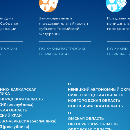
ая Дума
Законодательный
Представит
 Собрания
(представительный) орган
муниципаль
едерации
субъекта Российской
городского
Федерации
ОПРОСАМ
ПО КАКИМ ВОПРОСАМ
ПО КАКИМ
?
ОБРАЩАТЬСЯ?
ОБРАЩАТЬ
Н
ИНО-БАЛКАРСКАЯ
НЕНЕЦКИЙ АВТОНОМНЫЙ ОКР
ЛИКА
НИЖЕГОРОДСКАЯ ОБЛАСТЬ
НГРАДСКАЯ ОБЛАСТЬ
НОВГОРОДСКАЯ ОБЛАСТЬ
КИЯ
(республика)
НОВОСИБИРСКАЯ ОБЛАСТЬ
КАЯ ОБЛАСТЬ
О
СКИЙ КРАЙ
ОМСКАЯ ОБЛАСТЬ
ЕВО-ЧЕРКЕСИЯ
(республика)
ОРЕНБУРГСКАЯ ОБЛАСТЬ
ИЯ
(республика)
ОРЛОВСКАЯ ОБЛАСТЬ