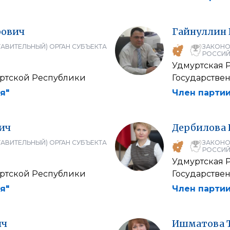
рович
Гайнуллин
АВИТЕЛЬНЫЙ) ОРГАН СУБЪЕКТА
ЗАКОНО
РОССИЙ
Удмуртская 
уртской Республики
Государстве
я"
Член партии
ич
Дербилова
АВИТЕЛЬНЫЙ) ОРГАН СУБЪЕКТА
ЗАКОНО
РОССИЙ
Удмуртская 
уртской Республики
Государстве
я"
Член партии
ич
Ишматова