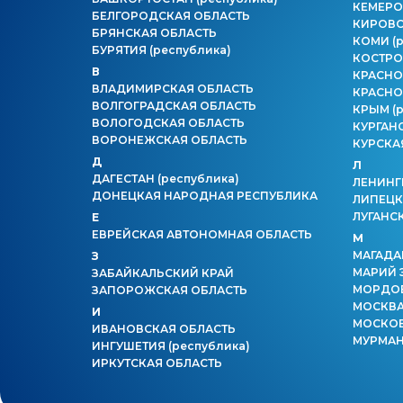
КЕМЕРО
БЕЛГОРОДСКАЯ ОБЛАСТЬ
КИРОВС
БРЯНСКАЯ ОБЛАСТЬ
КОМИ
(
БУРЯТИЯ
(республика)
КОСТРО
В
КРАСНО
ВЛАДИМИРСКАЯ ОБЛАСТЬ
КРАСНО
ВОЛГОГРАДСКАЯ ОБЛАСТЬ
КРЫМ
(
ВОЛОГОДСКАЯ ОБЛАСТЬ
КУРГАН
ВОРОНЕЖСКАЯ ОБЛАСТЬ
КУРСКА
Д
Л
ДАГЕСТАН
(республика)
ЛЕНИНГ
ДОНЕЦКАЯ НАРОДНАЯ РЕСПУБЛИКА
ЛИПЕЦК
ЛУГАНС
Е
ЕВРЕЙСКАЯ АВТОНОМНАЯ ОБЛАСТЬ
М
МАГАДА
З
МАРИЙ 
ЗАБАЙКАЛЬСКИЙ КРАЙ
МОРДО
ЗАПОРОЖСКАЯ ОБЛАСТЬ
МОСКВ
И
МОСКОВ
ИВАНОВСКАЯ ОБЛАСТЬ
МУРМАН
ИНГУШЕТИЯ
(республика)
ИРКУТСКАЯ ОБЛАСТЬ