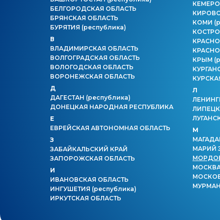
КЕМЕРО
БЕЛГОРОДСКАЯ ОБЛАСТЬ
КИРОВС
БРЯНСКАЯ ОБЛАСТЬ
КОМИ
(
БУРЯТИЯ
(республика)
КОСТРО
В
КРАСНО
ВЛАДИМИРСКАЯ ОБЛАСТЬ
КРАСНО
ВОЛГОГРАДСКАЯ ОБЛАСТЬ
КРЫМ
(
ВОЛОГОДСКАЯ ОБЛАСТЬ
КУРГАН
ВОРОНЕЖСКАЯ ОБЛАСТЬ
КУРСКА
Д
Л
ДАГЕСТАН
(республика)
ЛЕНИНГ
ДОНЕЦКАЯ НАРОДНАЯ РЕСПУБЛИКА
ЛИПЕЦК
ЛУГАНС
Е
ЕВРЕЙСКАЯ АВТОНОМНАЯ ОБЛАСТЬ
М
МАГАДА
З
МАРИЙ 
ЗАБАЙКАЛЬСКИЙ КРАЙ
МОРДО
ЗАПОРОЖСКАЯ ОБЛАСТЬ
МОСКВ
И
МОСКОВ
ИВАНОВСКАЯ ОБЛАСТЬ
МУРМАН
ИНГУШЕТИЯ
(республика)
ИРКУТСКАЯ ОБЛАСТЬ