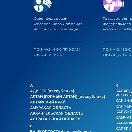
Совет федерации
Государственн
Федерального Собрания
Федерального
Российской Федерации
Российской Ф
ПО КАКИМ ВОПРОСАМ
ПО КАКИМ В
ОБРАЩАТЬСЯ?
ОБРАЩАТЬСЯ
А
К
АДЫГЕЯ
(республика)
КАБАРД
РЕСПУБ
АЛТАЙ (ГОРНЫЙ АЛТАЙ)
(республика)
КАЛИНИ
АЛТАЙСКИЙ КРАЙ
КАЛМЫ
АМУРСКАЯ ОБЛАСТЬ
КАЛУЖС
АРХАНГЕЛЬСКАЯ ОБЛАСТЬ
КАМЧАТ
АСТРАХАНСКАЯ ОБЛАСТЬ
КАРАЧА
Б
КАРЕЛ
БАШКОРТОСТАН
(республика)