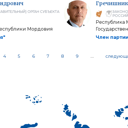
андрович
Гречишник
АВИТЕЛЬНЫЙ) ОРГАН СУБЪЕКТА
ЗАКОНО
РОССИЙ
Республика
Республики Мордовия
Государстве
я"
Член партии
4
5
6
7
8
9
…
следующа