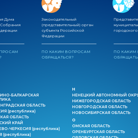
ая Дума
Законодательный
Представит
 Собрания
(представительный) орган
муниципаль
едерации
субъекта Российской
городского
Федерации
ОПРОСАМ
ПО КАКИМ ВОПРОСАМ
ПО КАКИМ
?
ОБРАЩАТЬСЯ?
ОБРАЩАТЬ
Н
ИНО-БАЛКАРСКАЯ
НЕНЕЦКИЙ АВТОНОМНЫЙ ОКР
ЛИКА
НИЖЕГОРОДСКАЯ ОБЛАСТЬ
НГРАДСКАЯ ОБЛАСТЬ
НОВГОРОДСКАЯ ОБЛАСТЬ
КИЯ
(республика)
НОВОСИБИРСКАЯ ОБЛАСТЬ
КАЯ ОБЛАСТЬ
О
СКИЙ КРАЙ
ОМСКАЯ ОБЛАСТЬ
ЕВО-ЧЕРКЕСИЯ
(республика)
ОРЕНБУРГСКАЯ ОБЛАСТЬ
ИЯ
(республика)
ОРЛОВСКАЯ ОБЛАСТЬ