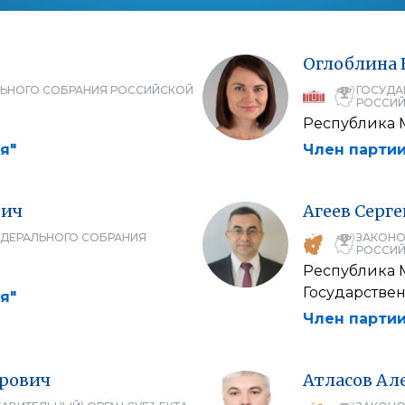
Оглоблина
ЛЬНОГО СОБРАНИЯ РОССИЙСКОЙ
ГОСУДА
РОССИЙ
Республика
я"
Член партии
вич
Агеев
Серге
ЕДЕРАЛЬНОГО СОБРАНИЯ
ЗАКОНО
РОССИЙ
Республика
Государстве
я"
Член партии
рович
Атласов
Ал