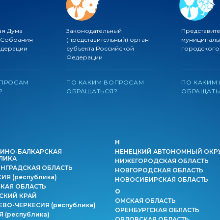
ая Дума
Законодательный
Представит
 Собрания
(представительный) орган
муниципаль
едерации
субъекта Российской
городского
Федерации
ОПРОСАМ
ПО КАКИМ ВОПРОСАМ
ПО КАКИМ
?
ОБРАЩАТЬСЯ?
ОБРАЩАТЬ
Н
ИНО-БАЛКАРСКАЯ
НЕНЕЦКИЙ АВТОНОМНЫЙ ОКР
ЛИКА
НИЖЕГОРОДСКАЯ ОБЛАСТЬ
НГРАДСКАЯ ОБЛАСТЬ
НОВГОРОДСКАЯ ОБЛАСТЬ
КИЯ
(республика)
НОВОСИБИРСКАЯ ОБЛАСТЬ
КАЯ ОБЛАСТЬ
О
СКИЙ КРАЙ
ОМСКАЯ ОБЛАСТЬ
ЕВО-ЧЕРКЕСИЯ
(республика)
ОРЕНБУРГСКАЯ ОБЛАСТЬ
ИЯ
(республика)
ОРЛОВСКАЯ ОБЛАСТЬ