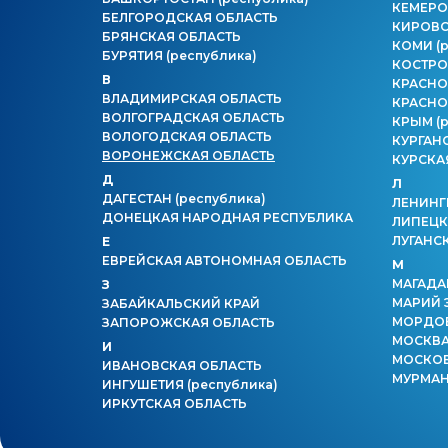
КЕМЕРО
БЕЛГОРОДСКАЯ ОБЛАСТЬ
КИРОВС
БРЯНСКАЯ ОБЛАСТЬ
КОМИ
(
БУРЯТИЯ
(республика)
КОСТРО
В
КРАСНО
ВЛАДИМИРСКАЯ ОБЛАСТЬ
КРАСНО
ВОЛГОГРАДСКАЯ ОБЛАСТЬ
КРЫМ
(
ВОЛОГОДСКАЯ ОБЛАСТЬ
КУРГАН
ВОРОНЕЖСКАЯ ОБЛАСТЬ
КУРСКА
Д
Л
ДАГЕСТАН
(республика)
ЛЕНИНГ
ДОНЕЦКАЯ НАРОДНАЯ РЕСПУБЛИКА
ЛИПЕЦК
ЛУГАНС
Е
ЕВРЕЙСКАЯ АВТОНОМНАЯ ОБЛАСТЬ
М
МАГАДА
З
МАРИЙ 
ЗАБАЙКАЛЬСКИЙ КРАЙ
МОРДО
ЗАПОРОЖСКАЯ ОБЛАСТЬ
МОСКВ
И
МОСКОВ
ИВАНОВСКАЯ ОБЛАСТЬ
МУРМАН
ИНГУШЕТИЯ
(республика)
ИРКУТСКАЯ ОБЛАСТЬ