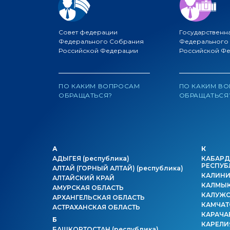
Совет федерации
Государственн
Федерального Собрания
Федерального
Российской Федерации
Российской Ф
ПО КАКИМ ВОПРОСАМ
ПО КАКИМ В
ОБРАЩАТЬСЯ?
ОБРАЩАТЬСЯ
А
К
АДЫГЕЯ
(республика)
КАБАРД
РЕСПУБ
АЛТАЙ (ГОРНЫЙ АЛТАЙ)
(республика)
КАЛИНИ
АЛТАЙСКИЙ КРАЙ
КАЛМЫ
АМУРСКАЯ ОБЛАСТЬ
КАЛУЖС
АРХАНГЕЛЬСКАЯ ОБЛАСТЬ
КАМЧАТ
АСТРАХАНСКАЯ ОБЛАСТЬ
КАРАЧА
Б
КАРЕЛ
БАШКОРТОСТАН
(республика)