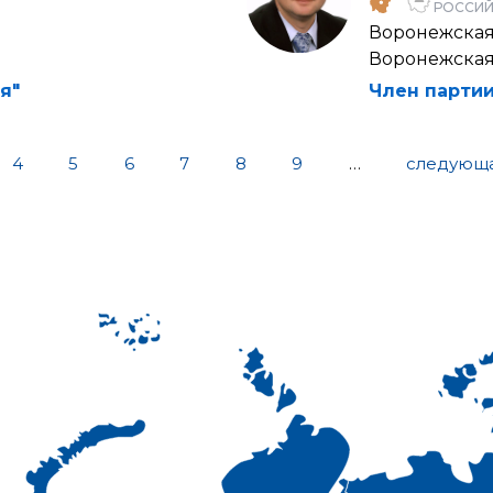
РОССИЙ
Воронежская
а
Воронежская
я"
Член партии
4
5
6
7
8
9
…
следующа