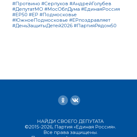
#Протвино
#Серпухов
#АндрейГолубев
#ДепутатМО
#МосОблДума
#ЕдинаяРоссия
#ЕР50
#ЕР
#Подмосковье
#ЮжноеПодмосковье
#ЕРпоздравляет
#ДеньЗащитыДетей2026
#ПартияРядом50
НАЙДИ СВОЕГО ДЕПУТАТА
©2015-2026, Партия «Единая Россия».
Все права защищены.