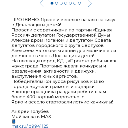
ПРОТВИНО. Яркое и веселое начало каникул
в День защиты детей!
Провели с соратниками по партии «Единая
Россия» депутатом Государственной Думы
Александром Коганом и депутатом Совета
депутатов городского округа Серпухов
Алексеем Батоговым акции для мальчишек и
девчонок в честь Дня защиты детей.
На площади перед КДЦ «Протон» ребятишек
наукограда Протвино ждали конкурсы и
развлечения, активности и движухи,
выступления юных артистов.
Победителям конкурса рисунков к Дню
города вручили грамоты и подарки.
В конце праздника раздали ребятишкам
более 400 порций мороженого.
Ярко и весело стартовали летние каникулы!
Андрей Голубев
Мой канал в MAX
max.ru/id9941125